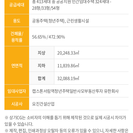
총 413세대 중 공공지원 민간임대주택 324세대 -
공급세대
28형/33형/54형
용도
공동주택(청년주택), 근린생활시설
건폐율/
56.65% / 472.90%
용적률
지상
20,248.33㎡
연면적
지하
11,839.86㎡
합계
32,088.19㎡
임대사업자
캡스톤서림역청년주택일반사모부동산투자 유한회사
시공사
요진건설산업
※ 상기CG는 소비자의 이해를 돕기 위해 제작된 것으로 실제 시공시 차이가
있을 수 있습니다.
※ 제작, 편집, 인쇄과정상 오탈자 등의 오류가 있을 수 있으니, 자세한 사항은